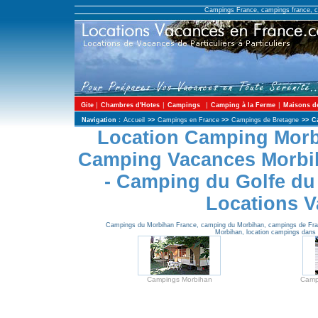
Campings France, campings france, c
|
|
|
|
Gite
Chambres d'Hotes
Campings
Camping à la Ferme
Maisons d
Navigation :
Accueil
>>
Campings en France
>>
Campings de Bretagne
>>
C
Location Camping Morb
Camping Vacances Morbih
- Camping du Golfe du
Locations V
Campings du Morbihan France, camping du Morbihan, campings de Fran
Morbihan, location campings dans 
Campings Morbihan
Camp