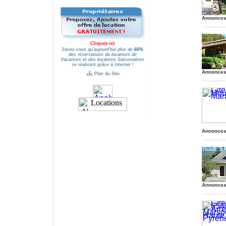
Annonces
.
.
Cliquez-ici
Savez-vous qu'aujourd'hui plus de
60%
des réservations de locations de
Vacances et des locations Saisonnières
se réalisent grâce à Internet !
Annonces
Plan du Site
.
.
Annonces
.
.
Annonces
.
.