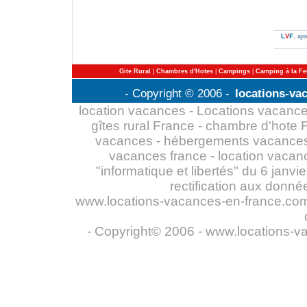
L
F
V
, aj
Gite Rural
|
Chambres d'Hotes
|
Campings
|
Camping à la F
- Copyright © 2006 -
locations-va
location vacances
- Locations vacances
gîtes rural France - chambre d'hote
vacances - hébergements vacances 
vacances france -
location vacan
"informatique et libertés" du 6 janv
rectification aux donn
www.locations-vacances-en-france.com n
- Copyright© 2006 - www.locations-v