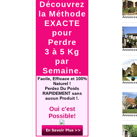
Découvrez
la Méthode
Annonces
EXACTE
.
.
pour
Perdre
3 à 5 Kg
Annonces
.
.
par
Semaine.
Facile, Efficace et 100%
Annonces
Naturel !
.
Perdez Du Poids
.
RAPIDEMENT sans
aucun Produit !.
Oui c'est
Possible!
Annonces
.
.