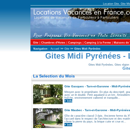
Location Gite, Gite Mi
Gite
|
Chambres d'Hotes
|
Campings
|
Camping à la Ferme
|
Maisons de
Navigation :
Accueil
>>
Gite
>>
Gites Midi Pyrénées
Gites Midi Pyrénées -
Gites Midi Pyrénées, Gites région
Git
La Selection du Mois
Gite
Gasques - Tarn-et-Garonne - Midi-Pyrénée
Mitoyen avec le propriétaire. En plus du descriptif, gr
avec un lit double. Petit aqualand à un km. Ameuble
fraîche, environnement vallonné et tranquille...
+ Info
.............................................................................................
Gite
Maubec - Tarn-et-Garonne - Midi-Pyrénée
Gîte de caractère classé 3 épis. Ancienne ferme du XV
l'accueil dans le respect de l'architecture et des maté
côtoie la pierre du pays, la brique cuite et crue et...
+ Info
.............................................................................................