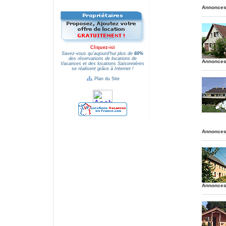
Annonces
.
.
Cliquez-ici
Savez-vous qu'aujourd'hui plus de
60%
des réservations de locations de
Annonces
Vacances et des locations Saisonnières
.
se réalisent grâce à Internet !
.
Plan du Site
Annonces
.
.
Annonces
.
.