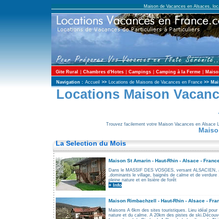
Maison de Vacances en Alsaces, loc
Gite Rural
|
Chambres d'Hotes
|
Campings
|
Camping à la Ferme
|
Maiso
Navigation :
Accueil
>>
Locations de Maisons de Vacances en France
>>
Mai
Locations Maison Vacanc
Trouvez facilement votre Maison Vacances en Alsace 
Maiso
La Selection du Mois
Maison St Amarin - Haut-Rhin - Alsace - France
Dans le MASSIF DES VOSGES, versant ALSACIEN, à 
,dominants le village, baignés de calme et de verdu
pleine nature et en lisière de forêt
+ Info
.............................................................................................
Maison Rimbachzell - Haut-Rhin - Alsace - Fra
Maisons A 6km des sites touristiques. Lieu idéal pour
nature et du calme. A 20km des pistes de ski.Découver