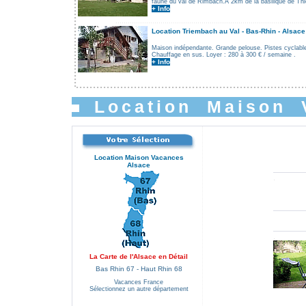
faune du val de Rimbach.A 2km de la basilique de Th
+ Info
.............................................................................................
Location Triembach au Val - Bas-Rhin - Alsace
Maison indépendante. Grande pelouse. Pistes cyclable
Chauffage en sus. Loyer : 280 à 300 € / semaine .
+ Info
Location Maison 
Location Maison Vacances
Alsace
.
.
.
La Carte de l'Alsace en Détail
Bas Rhin 67 - Haut Rhin 68
Vacances France
Sélectionnez un autre département