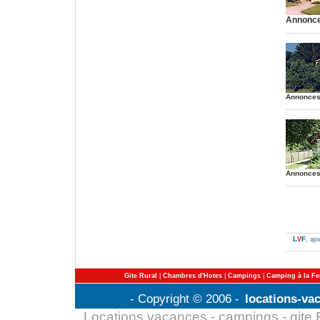
Annonce
.
.
Annonces
.
.
Annonces
.
L
F
V
, aj
Gite Rural
|
Chambres d'Hotes
|
Campings
|
Camping à la F
- Copyright © 2006 -
locations-va
Locations vacances - campings - gite Fr