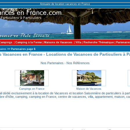
Annuaire de location vacances en France
Campings
|
Camping à la Ferme
|
Maisons de Vacances
|
Villa
|
Recherche Thématique
|
Partenaire
aires
>> Partenaires page 6
 Vacances en France - Locations de Vacances de Particuliers à Pa
Nos Partenaires - Nos Références
Campings en France
Maison de Vacances
il dédié exclusivement à la location de Vacances et location Saisonnière de particuliers à part
bre d'hôte, camping, camping en France, centre de vacances, villa, appartement, maison, ca
.