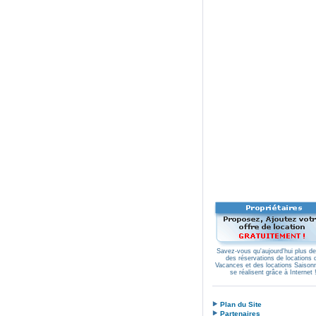
Adsl
-
Annuaire
-
Antivirus
-
Astu
Savez-vous qu'aujourd'hui plus d
des réservations de locations 
Vacances et des locations Saison
se réalisent grâce à Internet 
.
Plan du Site
Partenaires