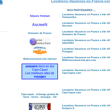
Locations-Vacances-en-France.co
NOS PARTENAIRES ...
Locations Vacances en France a été
ré
Séjours Vietnam
VietnamVeo
Locations Vacances en France a été
ré
Ascreen
Locations Vacances en France a été
ré
Annuaire de France
Annuaire de France
Locations Vacances en France a été
ré
label1901
Locations Vacances en France a été
ré
Freegaia
Locations Vacances en France a été
ré
Referencement site internet
Référencement-site-pro.com
annuaire
liens en dur
Cqui-Cquoi
Locations Vacances en France a été
ré
Les meilleurs sites de
Cqui-Cquoi.com
voyages
Locations Vacances en France a été
ré
Cqui-Cquoi.com
Cqui-cquoi : échange gratuit de
liens - livres - musique - CD
Locations Vacances en France a été
ré
Eclipsis.fr