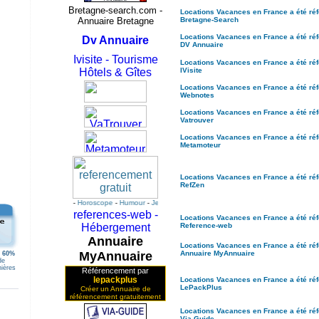
Bretagne-search.com -
Locations Vacances en France a été
ré
Annuaire Bretagne
Bretagne-Search
Locations Vacances en France a été
ré
Dv Annuaire
DV Annuaire
Ivisite - Tourisme
Locations Vacances en France a été
ré
Hôtels & Gîtes
IVisite
Locations Vacances en France a été
ré
Webnotes
Locations Vacances en France a été
ré
Vatrouver
Locations Vacances en France a été
ré
Metamoteur
Locations Vacances en France a été
ré
RefZen
ce
-
Casino
-
Credit
-
Horoscope
-
Humour
-
Jeux
-
MP3
-
Rencontre
-
Referencement
references-web -
Locations Vacances en France a été
ré
Hébergement
Reference-web
Annuaire
Locations Vacances en France a été
ré
MyAnnuaire
Annuaire MyAnnuaire
e
60%
de
nières
Référencement par
!
lepackplus
Locations Vacances en France a été
ré
LePackPlus
Créer un Annuaire de
référencement gratuitement
Locations Vacances en France a été
ré
Via-Guide