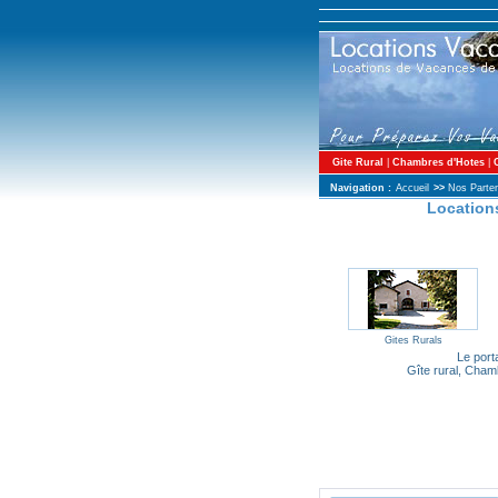
Gite Rural
|
Chambres d'Hotes
|
Navigation :
Accueil
>>
Nos Parten
Locations
Gites Rurals
Le porta
Gîte rural, Cham