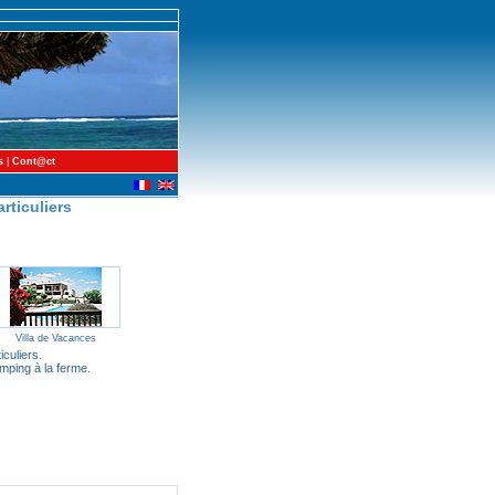
s
|
Cont@ct
rticuliers
Villa de Vacances
iculiers.
mping à la ferme.