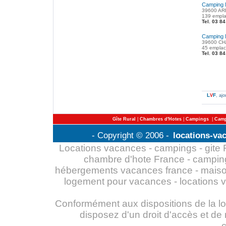
Camping M
39600 ARB
139 empla
Tel. 03 8
Camping 
39600 CH
45 empla
Tel. 03 8
L
F
V
, aj
Gîte Rural
|
Chambres d'Hotes
|
Campings
|
Camp
- Copyright © 2006 -
locations-va
Locations vacances - campings - gite Fr
chambre d'hote France - campin
hébergements vacances france - maiso
logement pour vacances - locations 
Conformément aux dispositions de la loi 
disposez d'un droit d'accès et de