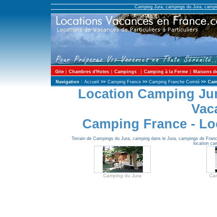
Camping Jura, campings du Jura, campin
|
|
|
|
Gite
Chambres d'Hotes
Campings
Camping à la Ferme
Maisons d
Navigation :
Accueil
>>
Camping France
>>
Camping Franche Comté
>>
Cam
Location Camping Jur
Vac
Camping France - Lo
Terrain de Campings du Jura, camping dans le Jura, campings de France
location ca
Camping du Jura
Cam